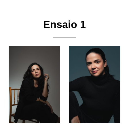
Pular
para
o
Ensaio 1
conteúdo